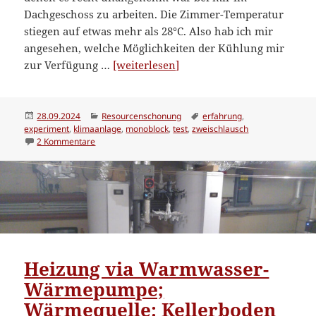
Dachgeschoss zu arbeiten. Die Zimmer-Temperatur
stiegen auf etwas mehr als 28°C. Also hab ich mir
angesehen, welche Möglichkeiten der Kühlung mir
“Erfahrungen
zur Verfügung …
[weiterlesen]
mit
Monoblock-
Klimaanlage”
Veröffentlicht
Kategorien
Schlagwörter
28.09.2024
Resourcenschonung
erfahrung
,
am
experiment
,
klimaanlage
,
monoblock
,
test
,
zweischlausch
zu Erfahrungen mit Monoblock-Klimaanlage
2 Kommentare
Heizung via Warmwasser-
Wärmepumpe;
Wärmequelle: Kellerboden