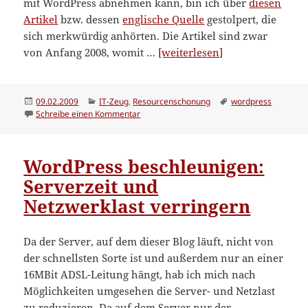
mit WordPress abnehmen kann, bin ich über
diesen
Artikel
bzw. dessen
englische Quelle
gestolpert, die
sich merkwürdig anhörten. Die Artikel sind zwar
“WordPress-
von Anfang 2008, womit …
[weiterlesen]
Mythen:
Beschleunigung
mit
Veröffentlicht
Kategorien
Schlagwörter
09.02.2009
IT-Zeug
,
Resourcenschonung
wordpress
am
zu WordPress-Mythen: Beschleunigung mit
Schreibe einen Kommentar
Themenoptimier
WordPress beschleunigen:
Serverzeit und
Netzwerklast verringern
Da der Server, auf dem dieser Blog läuft, nicht von
der schnellsten Sorte ist und außerdem nur an einer
16MBit ADSL-Leitung hängt, hab ich mich nach
Möglichkeiten umgesehen die Server- und Netzlast
zu reduzieren. Da auf dem Server nur der …