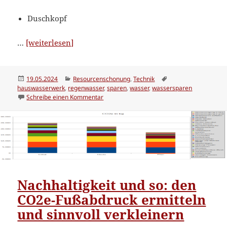
Duschkopf
“Wasserverbrauch
…
[weiterlesen]
verringern”
Veröffentlicht
Kategorien
Schlagwörter
19.05.2024
Resourcenschonung
,
Technik
am
hauswasserwerk
,
regenwasser
,
sparen
,
wasser
,
wassersparen
zu Wasserverbrauch verringern
Schreibe einen Kommentar
Nachhaltigkeit und so: den
CO2e-Fußabdruck ermitteln
und sinnvoll verkleinern