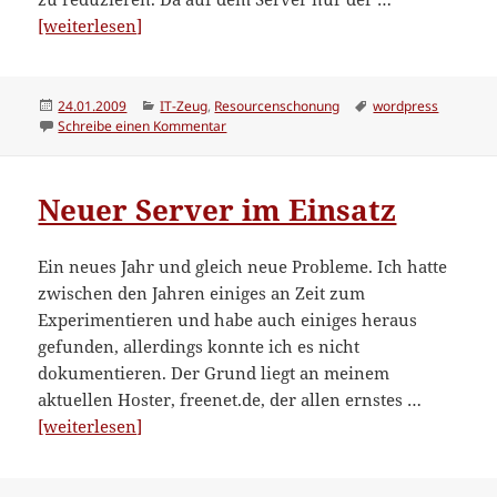
“WordPress
[weiterlesen]
beschleunigen:
Serverzeit
und
Veröffentlicht
Kategorien
Schlagwörter
24.01.2009
IT-Zeug
,
Resourcenschonung
wordpress
am
zu WordPress beschleunigen: Serverzeit un
Schreibe einen Kommentar
Netzwerklast
verringern”
Neuer Server im Einsatz
Ein neues Jahr und gleich neue Probleme. Ich hatte
zwischen den Jahren einiges an Zeit zum
Experimentieren und habe auch einiges heraus
gefunden, allerdings konnte ich es nicht
dokumentieren. Der Grund liegt an meinem
aktuellen Hoster, freenet.de, der allen ernstes …
“Neuer
[weiterlesen]
Server
im