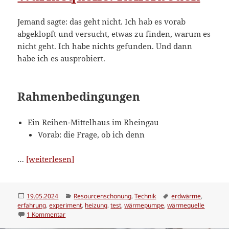
Jemand sagte: das geht nicht. Ich hab es vorab
abgeklopft und versucht, etwas zu finden, warum es
nicht geht. Ich habe nichts gefunden. Und dann
habe ich es ausprobiert.
Rahmenbedingungen
Ein Reihen-Mittelhaus im Rheingau
Vorab: die Frage, ob ich denn
“Heizung
…
[weiterlesen]
via
Warmwasser-
Wärmepumpe;
Veröffentlicht
Kategorien
Schlagwörter
19.05.2024
Resourcenschonung
,
Technik
erdwärme
,
am
erfahrung
,
experiment
,
heizung
,
test
,
wärmepumpe
,
wärmequelle
Wärmequelle:
zu Heizung via Warmwasser-Wärmepumpe; Wärmequelle:
1 Kommentar
Kellerboden”