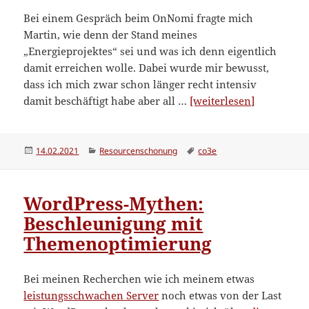
Bei einem Gespräch beim OnNomi fragte mich
Martin, wie denn der Stand meines
„Energieprojektes“ sei und was ich denn eigentlich
damit erreichen wolle. Dabei wurde mir bewusst,
dass ich mich zwar schon länger recht intensiv
“Nachhalti
damit beschäftigt habe aber all …
[weiterlesen]
und
so:
den
Veröffentlicht
Kategorien
Schlagwörter
14.02.2021
Resourcenschonung
co3e
am
CO2e-
Fußabdruc
WordPress-Mythen:
ermitteln
und
Beschleunigung mit
sinnvoll
Themenoptimierung
verkleiner
Bei meinen Recherchen wie ich meinem etwas
leistungsschwachen Server
noch etwas von der Last