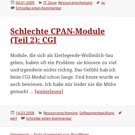
Einsatz”
Veröffentlicht
Kategorien
Schlagwörter
04.01.2009
IT-Zeug
,
Resourcenschonung
pc
am
zu Neuer Server im Einsatz
Schreibe einen Kommentar
Schlechte CPAN-Module
(Teil 2): CGI
Module, die sich als Eierlegende-Wollmilch-Sau
geben, haben oft ein Problem: sie können zu viel
und irgendwie nichts richtig. Das Gefühl hab ich
beim CGI-Modul schon lange. Und heute wurde es
auch bewiesen. Ich habe mir leider nie die Mühe
“Schlechte
gemacht …
[weiterlesen]
CPAN-
Module
(Teil
Veröffentlicht
Kategorien
Schlag
14.03.2008
Resourcenschonung
,
Softwareentwicklung
am
zu Schlechte CPAN-Module (Teil 2): C
perl
Schreibe einen Kommentar
2):
CGI”
Impressum
Stolz präsentiert von WordPress