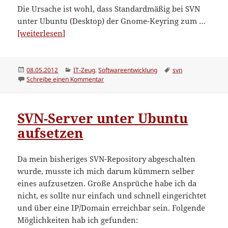
Die Ursache ist wohl, dass Standardmäßig bei SVN
unter Ubuntu (Desktop) der Gnome-Keyring zum …
“Probleme
[weiterlesen]
mit
SVN
und
Veröffentlicht
Kategorien
Schlagwörter
08.05.2012
IT-Zeug
,
Softwareentwicklung
svn
am
zu Probleme mit SVN und Keyring
Schreibe einen Kommentar
Keyring”
SVN-Server unter Ubuntu
aufsetzen
Da mein bisheriges SVN-Repository abgeschalten
wurde, musste ich mich darum kümmern selber
eines aufzusetzen. Große Ansprüche habe ich da
nicht, es sollte nur einfach und schnell eingerichtet
und über eine IP/Domain erreichbar sein. Folgende
Möglichkeiten hab ich gefunden: