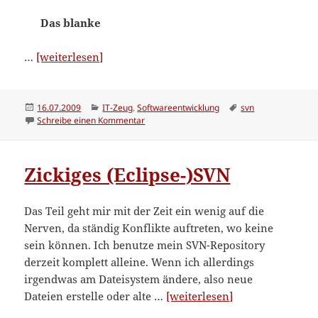
Das blanke
“SVN-
…
[weiterlesen]
Server
unter
Ubuntu
Veröffentlicht
Kategorien
Schlagwörter
16.07.2009
IT-Zeug
,
Softwareentwicklung
svn
am
zu SVN-Server unter Ubuntu aufsetzen
Schreibe einen Kommentar
aufsetzen”
Zickiges (Eclipse-)SVN
Das Teil geht mir mit der Zeit ein wenig auf die
Nerven, da ständig Konflikte auftreten, wo keine
sein können. Ich benutze mein SVN-Repository
derzeit komplett alleine. Wenn ich allerdings
irgendwas am Dateisystem ändere, also neue
“Zickiges
Dateien erstelle oder alte …
[weiterlesen]
(Eclipse-)SVN”