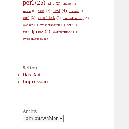
perl
(25)
php
(2)
sparen
(1)
test
(4)
svn
(3)
spiele
(1)
trinken
(1)
uml
(2)
verschleiß
(2)
virtualisierung
(1)
wasser
(1)
wassersparen
(1)
wiki
(1)
wordpress
(5)
wärmepumpe
(1)
zweischlausch
(1)
Seiten
Das Rad
Impressum
Archiv