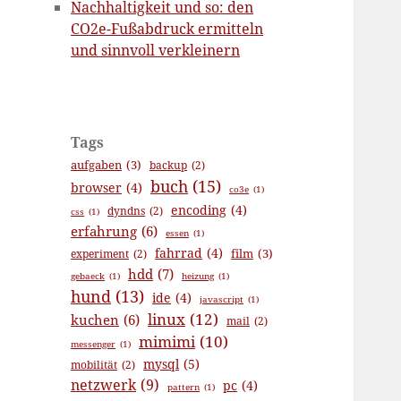
Nachhaltigkeit und so: den
CO2e-Fußabdruck ermitteln
und sinnvoll verkleinern
Tags
aufgaben
(3)
backup
(2)
buch
(15)
browser
(4)
co3e
(1)
encoding
(4)
dyndns
(2)
css
(1)
erfahrung
(6)
essen
(1)
fahrrad
(4)
film
(3)
experiment
(2)
hdd
(7)
gebaeck
(1)
heizung
(1)
hund
(13)
ide
(4)
javascript
(1)
linux
(12)
kuchen
(6)
mail
(2)
mimimi
(10)
messenger
(1)
mysql
(5)
mobilität
(2)
netzwerk
(9)
pc
(4)
pattern
(1)