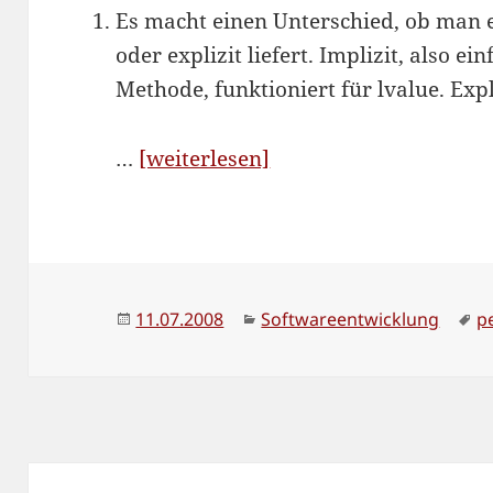
Es macht einen Unterschied, ob man 
oder explizit liefert. Implizit, also ei
Methode, funktioniert für lvalue. Expl
“Merkwürdiges
…
[weiterlesen]
Verhalten
bei
lvalue”
Veröffentlicht
Kategorien
S
11.07.2008
Softwareentwicklung
p
am