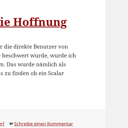
die Hoffnung
r die direkte Benutzer von
e beschwert wurde, wurde ich
am. Das wurde nämlich als
s zu finden ob ein Scalar
l
chlagwörter
zu Scalar::Util und die H
erl
Schreibe einen Kommentar