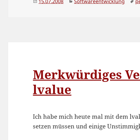
Veröffentlicht
Kategorien
S
15.07.2008
Softwareentwicklung
p
am
Merkwürdiges Ve
lvalue
Ich habe mich heute mal mit dem lva
setzen müssen und einige Unstimmigke