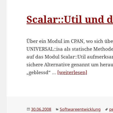
Scalar::Util und 
Über ein Modul im CPAN, wo sich übe
UNIVERSAL::isa als statische Method
auf das Modul Scalar::Util aufmerks
sichere Alternative genannt um herau
“Scalar::Uti
„geblessd“ …
[weiterlesen]
und
die
Hoffnung”
Veröffentlicht
Kategorien
S
30.06.2008
Softwareentwicklung
p