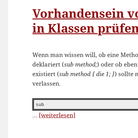
Vorhandensein v
in Klassen prüfe
Wenn man wissen will, ob eine Method
deklariert (
sub method;
) oder ob ebe
existiert (
sub method { die 1; }
) sollte
verlassen.
sub
“Vorhandensein
…
[weiterlesen]
von
Methoden