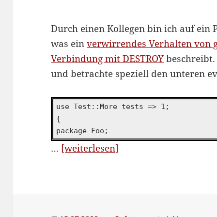
Durch einen Kollegen bin ich auf ei
was ein
verwirrendes Verhalten von g
Verbindung mit DESTROY
beschreibt
und betrachte speziell den unteren ev
use Test::More tests => 1;
{
package Foo;
“Stolperfallen
…
[weiterlesen]
in
Perl’s
Spezialmethoden:
DESTROY”