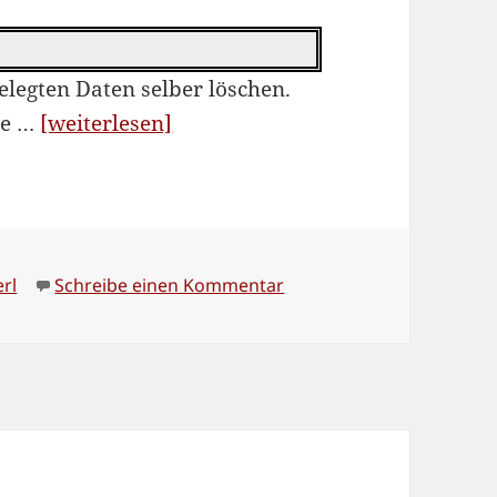
legten Daten selber löschen.
“Ändern
te …
[weiterlesen]
und
mehrfaches
Installieren
von
chlagwörter
zu Ändern und mehrfache
erl
Schreibe einen Kommentar
Perl-
Modulen”