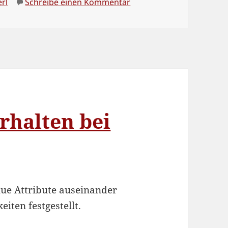
chlagwörter
zu Stolperfallen in Perl
erl
Schreibe einen Kommentar
rhalten bei
lue Attribute auseinander
iten festgestellt.