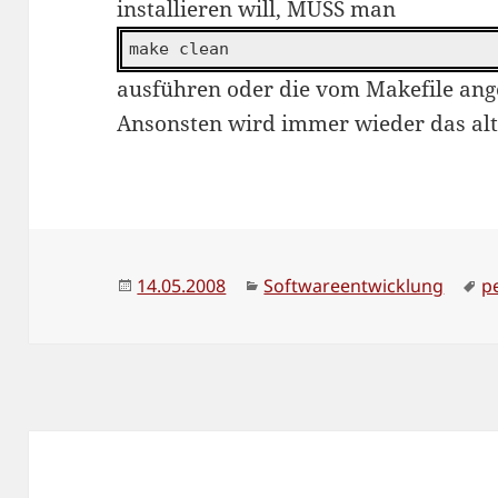
installieren will, MUSS man
make clean
ausführen oder die vom Makefile ange
Ansonsten wird immer wieder das al
Veröffentlicht
Kategorien
S
14.05.2008
Softwareentwicklung
p
am