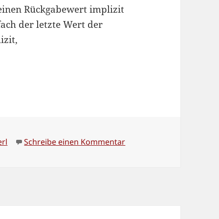
einen Rückgabewert implizit
nfach der letzte Wert der
izit,
chlagwörter
zu Merkwürdiges Verhalte
erl
Schreibe einen Kommentar