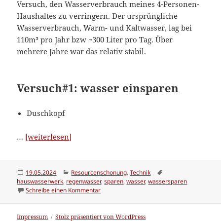
Versuch, den Wasserverbrauch meines 4-Personen-
Haushaltes zu verringern. Der ursprüngliche
Wasserverbrauch, Warm- und Kaltwasser, lag bei
110m³ pro Jahr bzw ~300 Liter pro Tag. Über
mehrere Jahre war das relativ stabil.
Versuch#1: wasser einsparen
Duschkopf
“Wasserverbrauch
…
[weiterlesen]
verringern”
Veröffentlicht
Kategorien
Schlagwörter
19.05.2024
Resourcenschonung
,
Technik
am
hauswasserwerk
,
regenwasser
,
sparen
,
wasser
,
wassersparen
zu Wasserverbrauch verringern
Schreibe einen Kommentar
Impressum
Stolz präsentiert von WordPress