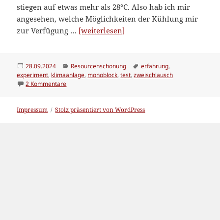
stiegen auf etwas mehr als 28°C. Also hab ich mir
angesehen, welche Möglichkeiten der Kühlung mir
“Erfahrungen
zur Verfügung …
[weiterlesen]
mit
Monoblock-
Klimaanlage”
Veröffentlicht
Kategorien
Schlagwörter
28.09.2024
Resourcenschonung
erfahrung
,
am
experiment
,
klimaanlage
,
monoblock
,
test
,
zweischlausch
zu Erfahrungen mit Monoblock-Klimaanlage
2 Kommentare
Impressum
Stolz präsentiert von WordPress