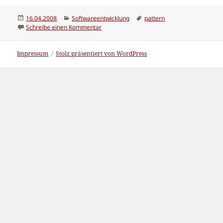
Veröffentlicht
Kategorien
Schlagwörter
16.04.2008
Softwareentwicklung
pattern
am
zu Anti-Patterns
Schreibe einen Kommentar
Impressum
Stolz präsentiert von WordPress