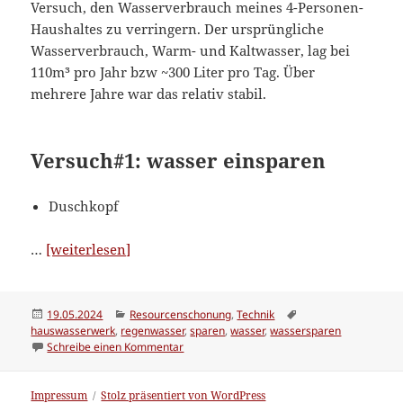
Versuch, den Wasserverbrauch meines 4-Personen-
Haushaltes zu verringern. Der ursprüngliche
Wasserverbrauch, Warm- und Kaltwasser, lag bei
110m³ pro Jahr bzw ~300 Liter pro Tag. Über
mehrere Jahre war das relativ stabil.
Versuch#1: wasser einsparen
Duschkopf
“Wasserverbrauch
…
[weiterlesen]
verringern”
Veröffentlicht
Kategorien
Schlagwörter
19.05.2024
Resourcenschonung
,
Technik
am
hauswasserwerk
,
regenwasser
,
sparen
,
wasser
,
wassersparen
zu Wasserverbrauch verringern
Schreibe einen Kommentar
Impressum
Stolz präsentiert von WordPress