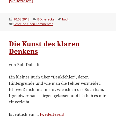
“Warum
[weiterlesen]
unsere
Kinder
Tyrannen
Veröffentlicht
Kategorien
Schlagwörter
10.03.2013
Bücherecke
buch
am
zu Warum unsere Kinder Tyrannen werden
Schreibe einen Kommentar
werden”
Die Kunst des klaren
Denkens
von Rolf Dobelli
Ein kleines Buch über “Denkfehler”, deren
Hintergründe und wie man die Fehler vermeidet.
Ich weiß nicht mal mehr, wie ich an das Buch kam.
Irgendwer hat es liegen gelassen und ich hab es mir
einverleibt.
“Die
Eigentlich ein …
[weiterlesen]