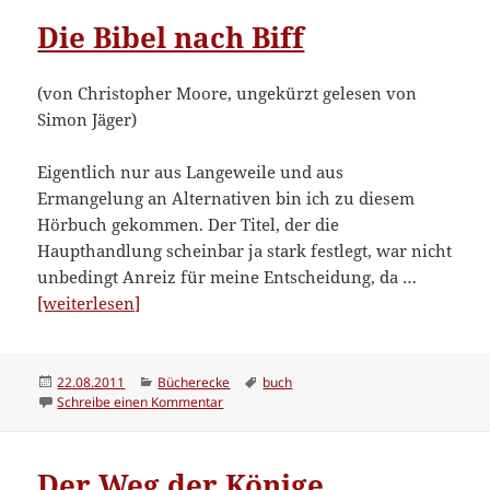
Die Bibel nach Biff
(von Christopher Moore, ungekürzt gelesen von
Simon Jäger)
Eigentlich nur aus Langeweile und aus
Ermangelung an Alternativen bin ich zu diesem
Hörbuch gekommen. Der Titel, der die
Haupthandlung scheinbar ja stark festlegt, war nicht
unbedingt Anreiz für meine Entscheidung, da …
“Die
[weiterlesen]
Bibel
nach
Biff”
Veröffentlicht
Kategorien
Schlagwörter
22.08.2011
Bücherecke
buch
am
zu Die Bibel nach Biff
Schreibe einen Kommentar
Der Weg der Könige