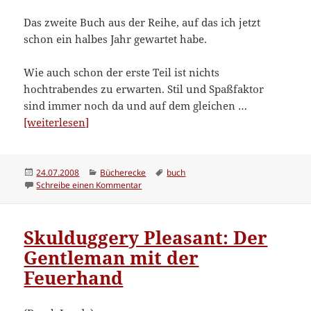
Das zweite Buch aus der Reihe, auf das ich jetzt
schon ein halbes Jahr gewartet habe.
Wie auch schon der erste Teil ist nichts
hochtrabendes zu erwarten. Stil und Spaßfaktor
sind immer noch da und auf dem gleichen …
“Skulduggery
[weiterlesen]
Pleasant
(2):
Das
Veröffentlicht
Kategorien
Schlagwörter
24.07.2008
Bücherecke
buch
am
zu Skulduggery Pleasant (2): Das Grotesker
Schreibe einen Kommentar
Groteskerium
kehrt
zurück”
Skulduggery Pleasant: Der
Gentleman mit der
Feuerhand