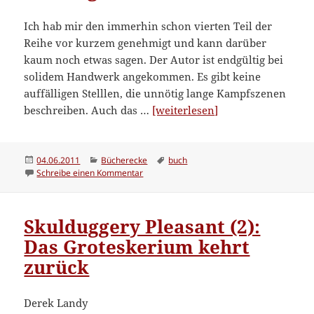
Ich hab mir den immerhin schon vierten Teil der
Reihe vor kurzem genehmigt und kann darüber
kaum noch etwas sagen. Der Autor ist endgültig bei
solidem Handwerk angekommen. Es gibt keine
auffälligen Stelllen, die unnötig lange Kampfszenen
“Skulduggery
beschreiben. Auch das …
[weiterlesen]
Pleasant
4
–
Veröffentlicht
Kategorien
Schlagwörter
04.06.2011
Bücherecke
buch
am
zu Skulduggery Pleasant 4 – Sabotage im S
Schreibe einen Kommentar
Sabotage
im
Sanktuarium”
Skulduggery Pleasant (2):
Das Groteskerium kehrt
zurück
Derek Landy