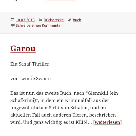
Kunst
des
klaren
Veröffentlicht
Kategorien
Schlagwörter
10.03.2013
Bücherecke
buch
am
zu Die Kunst des klaren Denkens
Schreibe einen Kommentar
Denkens”
Garou
Ein Schaf-Thriller
von Leonie Swann
Das ist nun das zweite Buch, nach “Glennkill (ein
Schafkrimi)”, in dem ein Kriminalfall aus der
ungewöhnlichen Sicht von Schafen, und im
aktuellen Fall auch anderen Tieren, beschrieben
“Garo
wird. Und ganz wichtig: es ist KEIN …
[weiterlesen]