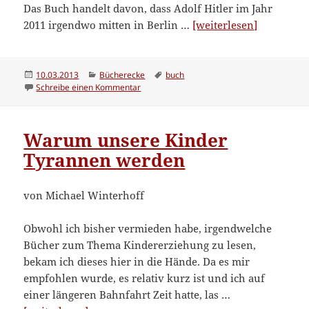
Das Buch handelt davon, dass Adolf Hitler im Jahr
“Er
2011 irgendwo mitten in Berlin …
[weiterlesen]
ist
wieder
da”
Veröffentlicht
Kategorien
Schlagwörter
10.03.2013
Bücherecke
buch
am
zu Er ist wieder da
Schreibe einen Kommentar
Warum unsere Kinder
Tyrannen werden
von Michael Winterhoff
Obwohl ich bisher vermieden habe, irgendwelche
Bücher zum Thema Kindererziehung zu lesen,
bekam ich dieses hier in die Hände. Da es mir
empfohlen wurde, es relativ kurz ist und ich auf
einer längeren Bahnfahrt Zeit hatte, las …