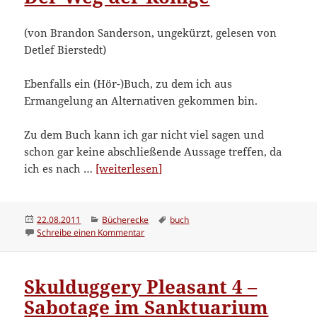
(von Brandon Sanderson, ungekürzt, gelesen von
Detlef Bierstedt)
Ebenfalls ein (Hör-)Buch, zu dem ich aus
Ermangelung an Alternativen gekommen bin.
Zu dem Buch kann ich gar nicht viel sagen und
schon gar keine abschließende Aussage treffen, da
“Der
ich es nach …
[weiterlesen]
Weg
der
Könige”
Veröffentlicht
Kategorien
Schlagwörter
22.08.2011
Bücherecke
buch
am
zu Der Weg der Könige
Schreibe einen Kommentar
Skulduggery Pleasant 4 –
Sabotage im Sanktuarium