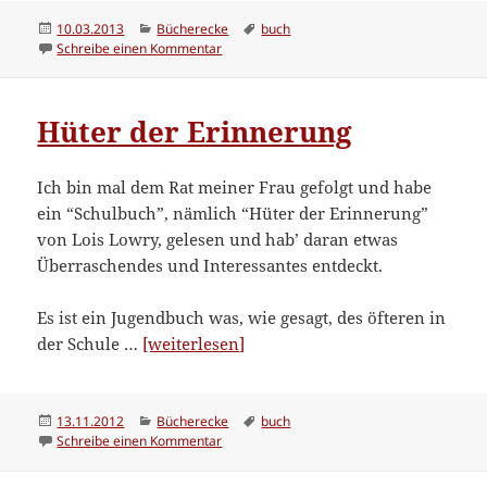
Veröffentlicht
Kategorien
Schlagwörter
10.03.2013
Bücherecke
buch
am
zu Garou
Schreibe einen Kommentar
Hüter der Erinnerung
Ich bin mal dem Rat meiner Frau gefolgt und habe
ein “Schulbuch”, nämlich “Hüter der Erinnerung”
von Lois Lowry, gelesen und hab’ daran etwas
Überraschendes und Interessantes entdeckt.
Es ist ein Jugendbuch was, wie gesagt, des öfteren in
“Hüter
der Schule …
[weiterlesen]
der
Erinnerung”
Veröffentlicht
Kategorien
Schlagwörter
13.11.2012
Bücherecke
buch
am
zu Hüter der Erinnerung
Schreibe einen Kommentar