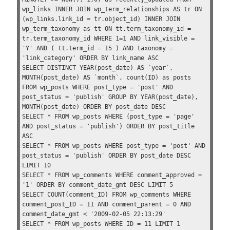
wp_links INNER JOIN wp_term_relationships AS tr ON
(wp_links.link_id = tr.object_id) INNER JOIN
wp_term_taxonomy as tt ON tt.term_taxonomy_id =
tr.term_taxonomy_id WHERE 1=1 AND link_visible =
'Y' AND ( tt.term_id = 15 ) AND taxonomy =
'link_category' ORDER BY link_name ASC
SELECT DISTINCT YEAR(post_date) AS `year`,
MONTH(post_date) AS `month`, count(ID) as posts
FROM wp_posts WHERE post_type = 'post' AND
post_status = 'publish' GROUP BY YEAR(post_date),
MONTH(post_date) ORDER BY post_date DESC
SELECT * FROM wp_posts WHERE (post_type = 'page'
AND post_status = 'publish') ORDER BY post_title
ASC
SELECT * FROM wp_posts WHERE post_type = 'post' AND
post_status = 'publish' ORDER BY post_date DESC
LIMIT 10
SELECT * FROM wp_comments WHERE comment_approved =
'1' ORDER BY comment_date_gmt DESC LIMIT 5
SELECT COUNT(comment_ID) FROM wp_comments WHERE
comment_post_ID = 11 AND comment_parent = 0 AND
comment_date_gmt < '2009-02-05 22:13:29'
SELECT * FROM wp_posts WHERE ID = 11 LIMIT 1