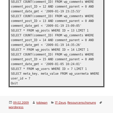
SELECT COUNT(comment_ID) FROM wp_comments WHERE
comment_post_ID = 12 AND comment_parent = 0 AND
comment_date_gmt < '2009-01-19 23:15:53'
SELECT COUNT(comment_ID) FROM wp_comments WHERE
comment_post_ID = 13 AND comment_parent = 0 AND
comment_date_gmt < '2009-01-19 23:09:05'
SELECT * FROM wp_posts WHERE ID = 13 LIMIT 1
SELECT COUNT(comment_ID) FROM wp_comments WHERE
comment_post_ID = 14 AND comment_parent = 0 AND
comment_date_gmt < '2009-01-19 14:35:26'
SELECT * FROM wp_posts WHERE ID = 14 LIMIT 1
SELECT COUNT(comment_ID) FROM wp_comments WHERE
comment_post_ID = 15 AND comment_parent = 0 AND
comment_date_gmt < '2009-01-05 10:24:01'
SELECT * FROM wp_users WHERE ID = 7 LIMIT 1
SELECT meta_key, meta_value FROM wp_usermeta WHERE
user_id = 7
Quit
Veröffentlicht
Autor
Kategorien
Schlag
09.02.2009
tobiwan
IT-Zeug
,
Resourcenschonung
am
wordpress