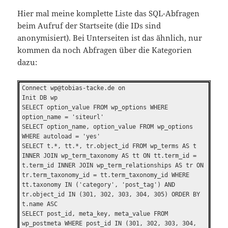
Hier mal meine komplette Liste das SQL-Abfragen
beim Aufruf der Startseite (die IDs sind
anonymisiert). Bei Unterseiten ist das ähnlich, nur
kommen da noch Abfragen über die Kategorien
dazu:
Connect wp@tobias-tacke.de on
Init DB wp
SELECT option_value FROM wp_options WHERE
option_name = 'siteurl'
SELECT option_name, option_value FROM wp_options
WHERE autoload = 'yes'
SELECT t.*, tt.*, tr.object_id FROM wp_terms AS t
INNER JOIN wp_term_taxonomy AS tt ON tt.term_id =
t.term_id INNER JOIN wp_term_relationships AS tr ON
tr.term_taxonomy_id = tt.term_taxonomy_id WHERE
tt.taxonomy IN ('category', 'post_tag') AND
tr.object_id IN (301, 302, 303, 304, 305) ORDER BY
t.name ASC
SELECT post_id, meta_key, meta_value FROM
wp_postmeta WHERE post_id IN (301, 302, 303, 304,