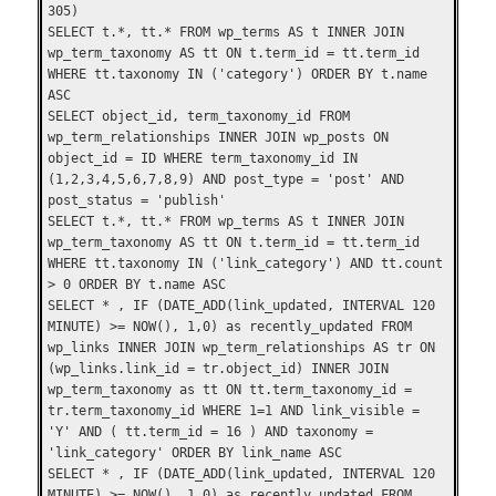
305)
SELECT t.*, tt.* FROM wp_terms AS t INNER JOIN
wp_term_taxonomy AS tt ON t.term_id = tt.term_id
WHERE tt.taxonomy IN ('category') ORDER BY t.name
ASC
SELECT object_id, term_taxonomy_id FROM
wp_term_relationships INNER JOIN wp_posts ON
object_id = ID WHERE term_taxonomy_id IN
(1,2,3,4,5,6,7,8,9) AND post_type = 'post' AND
post_status = 'publish'
SELECT t.*, tt.* FROM wp_terms AS t INNER JOIN
wp_term_taxonomy AS tt ON t.term_id = tt.term_id
WHERE tt.taxonomy IN ('link_category') AND tt.count
> 0 ORDER BY t.name ASC
SELECT * , IF (DATE_ADD(link_updated, INTERVAL 120
MINUTE) >= NOW(), 1,0) as recently_updated FROM
wp_links INNER JOIN wp_term_relationships AS tr ON
(wp_links.link_id = tr.object_id) INNER JOIN
wp_term_taxonomy as tt ON tt.term_taxonomy_id =
tr.term_taxonomy_id WHERE 1=1 AND link_visible =
'Y' AND ( tt.term_id = 16 ) AND taxonomy =
'link_category' ORDER BY link_name ASC
SELECT * , IF (DATE_ADD(link_updated, INTERVAL 120
MINUTE) >= NOW(), 1,0) as recently_updated FROM