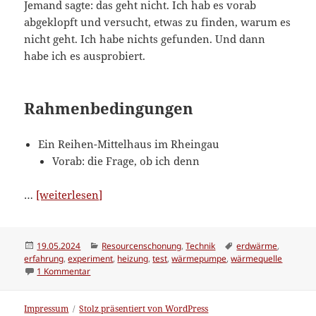
Jemand sagte: das geht nicht. Ich hab es vorab
abgeklopft und versucht, etwas zu finden, warum es
nicht geht. Ich habe nichts gefunden. Und dann
habe ich es ausprobiert.
Rahmenbedingungen
Ein Reihen-Mittelhaus im Rheingau
Vorab: die Frage, ob ich denn
“Heizung
…
[weiterlesen]
via
Warmwasser-
Wärmepumpe;
Veröffentlicht
Kategorien
Schlagwörter
19.05.2024
Resourcenschonung
,
Technik
erdwärme
,
am
erfahrung
,
experiment
,
heizung
,
test
,
wärmepumpe
,
wärmequelle
Wärmequelle:
zu Heizung via Warmwasser-Wärmepumpe; Wärmequelle:
1 Kommentar
Kellerboden”
Impressum
Stolz präsentiert von WordPress