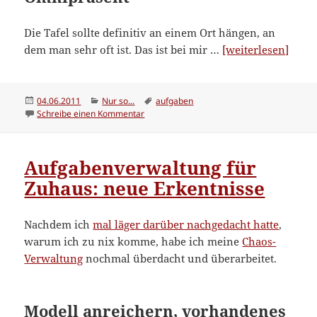
Die Tafel sollte definitiv an einem Ort hängen, an
“Auf
dem man sehr oft ist. Das ist bei mir …
[weiterlesen]
für
Zuha
erste
Veröffentlicht
Kategorien
Schlagwörter
04.06.2011
Nur so...
aufgaben
am
zu Aufgabenverwaltung für Zuhaus: erste Bi
Schreibe einen Kommentar
Bilan
Aufgabenverwaltung für
Zuhaus: neue Erkentnisse
Nachdem ich
mal läger darüber nachgedacht hatte
,
warum ich zu nix komme, habe ich meine
Chaos-
Verwaltung
nochmal überdacht und überarbeitet.
Modell anreichern, vorhandenes