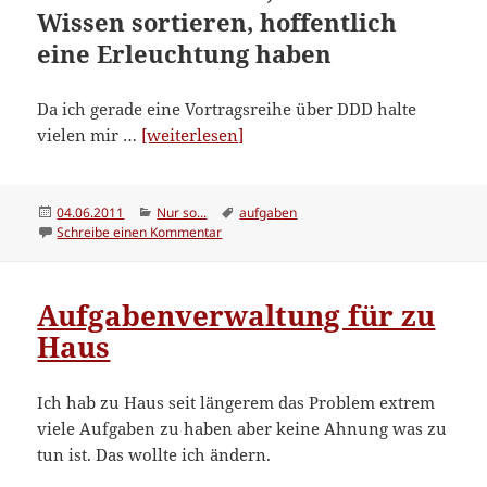
Wissen sortieren, hoffentlich
eine Erleuchtung haben
Da ich gerade eine Vortragsreihe über DDD halte
“Aufgabenverwaltung
vielen mir …
[weiterlesen]
für
Zuhaus:
neue
Veröffentlicht
Kategorien
Schlagwörter
04.06.2011
Nur so...
aufgaben
am
zu Aufgabenverwaltung für Zuhaus: neue Er
Schreibe einen Kommentar
Erkentnisse”
Aufgabenverwaltung für zu
Haus
Ich hab zu Haus seit längerem das Problem extrem
viele Aufgaben zu haben aber keine Ahnung was zu
tun ist. Das wollte ich ändern.