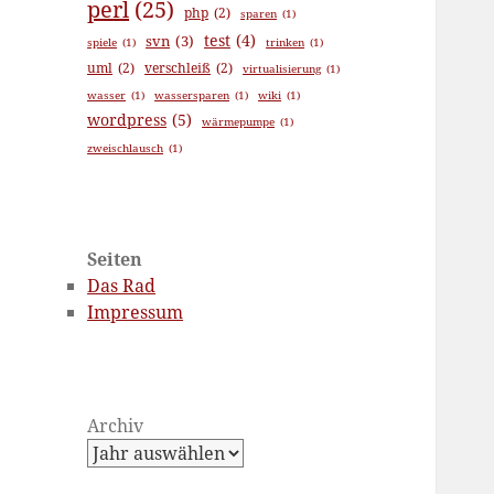
perl
(25)
php
(2)
sparen
(1)
test
(4)
svn
(3)
spiele
(1)
trinken
(1)
uml
(2)
verschleiß
(2)
virtualisierung
(1)
wasser
(1)
wassersparen
(1)
wiki
(1)
wordpress
(5)
wärmepumpe
(1)
zweischlausch
(1)
Seiten
Das Rad
Impressum
Archiv