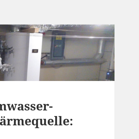
mwasser-
rmequelle: