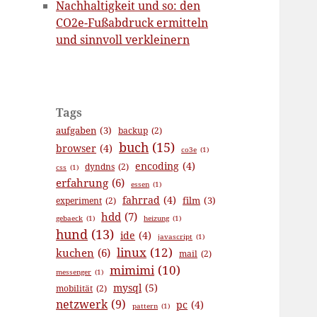
Nachhaltigkeit und so: den
CO2e-Fußabdruck ermitteln
und sinnvoll verkleinern
Tags
aufgaben
(3)
backup
(2)
buch
(15)
browser
(4)
co3e
(1)
encoding
(4)
dyndns
(2)
css
(1)
erfahrung
(6)
essen
(1)
fahrrad
(4)
film
(3)
experiment
(2)
hdd
(7)
gebaeck
(1)
heizung
(1)
hund
(13)
ide
(4)
javascript
(1)
linux
(12)
kuchen
(6)
mail
(2)
mimimi
(10)
messenger
(1)
mysql
(5)
mobilität
(2)
netzwerk
(9)
pc
(4)
pattern
(1)