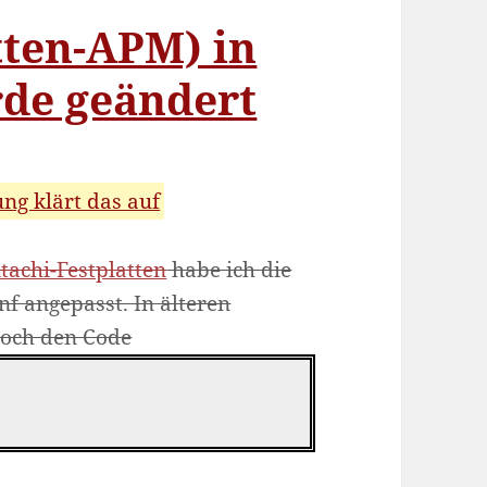
tten-APM) in
rde geändert
ung klärt das auf
achi-Festplatten
habe ich die
f angepasst. In älteren
noch den Code