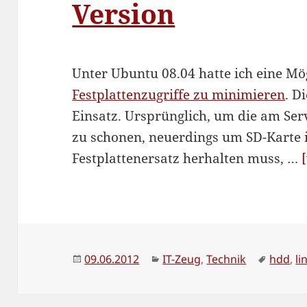
Version
Unter Ubuntu 08.04 hatte ich eine Mög
Festplattenzugriffe zu minimieren
. D
Einsatz. Ursprünglich, um die am Ser
zu schonen, neuerdings um SD-Karte i
Festplattenersatz herhalten muss, …
Veröffentlicht
Kategorien
Schlag
09.06.2012
IT-Zeug
,
Technik
hdd
,
li
am