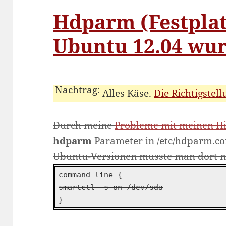
Hdparm (Festpla
Ubuntu 12.04 wu
Alles Käse.
Die Richtigstell
Durch meine
Probleme mit meinen Hit
hdparm
Parameter in /etc/hdparm.con
Ubuntu-Versionen musste man dort 
command_line {
smartctl -s on /dev/sda
}