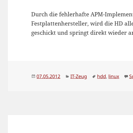
Durch die fehlerhafte APM-Implement
Festplattenhersteller, wird die HD al
geschickt und springt direkt wieder 
Veröffentlicht
Kategorien
Schlagwörter
07.05.2012
IT-Zeug
hdd
,
linux
S
am