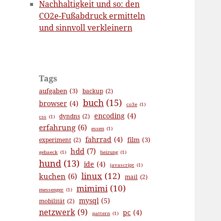
Nachhaltigkeit und so: den
CO2e-Fußabdruck ermitteln
und sinnvoll verkleinern
Tags
aufgaben
(3)
backup
(2)
buch
(15)
browser
(4)
co3e
(1)
encoding
(4)
dyndns
(2)
css
(1)
erfahrung
(6)
essen
(1)
fahrrad
(4)
film
(3)
experiment
(2)
hdd
(7)
gebaeck
(1)
heizung
(1)
hund
(13)
ide
(4)
javascript
(1)
linux
(12)
kuchen
(6)
mail
(2)
mimimi
(10)
messenger
(1)
mysql
(5)
mobilität
(2)
netzwerk
(9)
pc
(4)
pattern
(1)