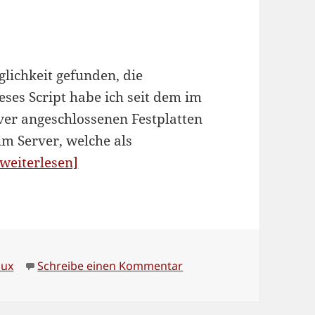
lichkeit gefunden, die
ieses Script habe ich seit dem im
ver angeschlossenen Festplatten
m Server, welche als
“Dateisystem-
[weiterlesen]
Zugriffe
unter
Linux
minimieren:
wörter
zu Dateisystem-Zugriffe 
nux
Schreibe einen Kommentar
neue
Version”