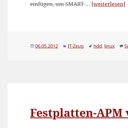
einfügen, um SMART
…
[weiterlesen]
(
i
Veröffentlicht
Kategorien
Schlagwörter
06.05.2012
IT-Zeug
hdd
,
linux
S
am
Festplatten-APM 