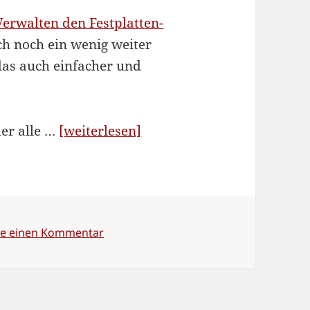
Verwalten den Festplatten-
ich noch ein wenig weiter
das auch einfacher und
“Festplatten-
der alle …
[weiterlesen]
APM
verbessert”
zu Festplatten-APM verbessert
be einen Kommentar