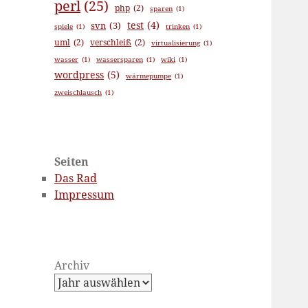
perl
(25)
php
(2)
sparen
(1)
test
(4)
svn
(3)
spiele
(1)
trinken
(1)
uml
(2)
verschleiß
(2)
virtualisierung
(1)
wasser
(1)
wassersparen
(1)
wiki
(1)
wordpress
(5)
wärmepumpe
(1)
zweischlausch
(1)
Seiten
Das Rad
Impressum
Archiv