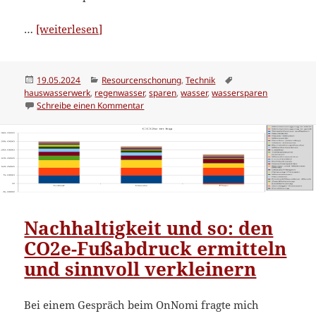
“Wasserverbrauch
…
[weiterlesen]
verringern”
Veröffentlicht
Kategorien
Schlagwörter
19.05.2024
Resourcenschonung
,
Technik
am
hauswasserwerk
,
regenwasser
,
sparen
,
wasser
,
wassersparen
zu Wasserverbrauch verringern
Schreibe einen Kommentar
Nachhaltigkeit und so: den
CO2e-Fußabdruck ermitteln
und sinnvoll verkleinern
Bei einem Gespräch beim OnNomi fragte mich