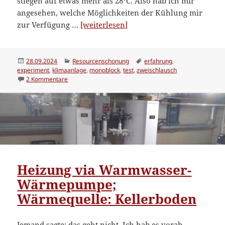
stiegen auf etwas mehr als 28°C. Also hab ich mir
angesehen, welche Möglichkeiten der Kühlung mir
“Erfahrungen
zur Verfügung …
[weiterlesen]
mit
Monoblock-
Klimaanlage”
Veröffentlicht
Kategorien
Schlagwörter
28.09.2024
Resourcenschonung
erfahrung
,
am
experiment
,
klimaanlage
,
monoblock
,
test
,
zweischlausch
zu Erfahrungen mit Monoblock-Klimaanlage
2 Kommentare
Heizung via Warmwasser-
Wärmepumpe;
Wärmequelle: Kellerboden
Jemand sagte: das geht nicht. Ich hab es vorab