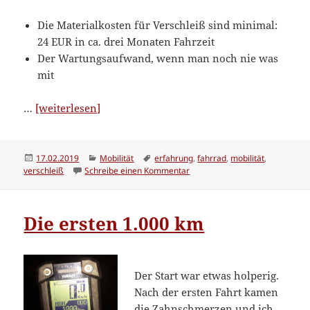
Die Materialkosten für Verschleiß sind minimal:
24 EUR in ca. drei Monaten Fahrzeit
Der Wartungsaufwand, wenn man noch nie was
mit
“Das
…
[weiterlesen]
Leid
mit
dem
Veröffentlicht
Kategorien
Schlagwörter
17.02.2019
Mobilität
erfahrung
,
fahrrad
,
mobilität
,
am
zu Das Leid mit dem Verschlei
verschleiß
Schreibe einen Kommentar
Verschleiß”
Die ersten 1.000 km
Der Start war etwas holperig.
Nach der ersten Fahrt kamen
die Zahnschmerzen und ich