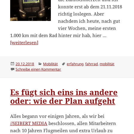
konnte erst ab dem 21.11.2018
richtig loslegen. Aber
nachdem ich heute, nach gut
vier Wochen, meine ersten
1.000 km mit dem Rad hinter mir hab, hier …
“Die
[weiterlesen]
ersten
1.000
km”
Veröffentlicht
Kategorien
Schlagwörter
20.12.2018
Mobilität
erfahrung
,
fahrrad
,
mobilität
am
zu Die ersten 1.000 km
Schreibe einen Kommentar
Es fügt sich eins ins andere
oder: wie der Plan aufgeht
Alles begann vor einigen Jahren, als wir bei
//SEIBERT MEDIA
beschlossen, allen Mitarbeitern
nach 10 Jahren Flugmeilen und extra Urlaub zu