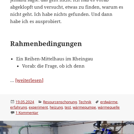
abgeklopft und versucht, etwas zu finden, warum es
nicht geht. Ich habe nichts gefunden. Und dann
habe ich es ausprobiert.
Rahmenbedingungen
Ein Reihen-Mittelhaus im Rheingau
Vorab: die Frage, ob ich denn
“Heizung
…
[weiterlesen]
via
Warmwasser-
Wärmepumpe;
Veröffentlicht
Kategorien
Schlagwörter
19.05.2024
Resourcenschonung
,
Technik
erdwärme
,
am
erfahrung
,
experiment
,
heizung
,
test
,
wärmepumpe
,
wärmequelle
Wärmequelle:
zu Heizung via Warmwasser-Wärmepumpe; Wärmequelle:
1 Kommentar
Kellerboden”