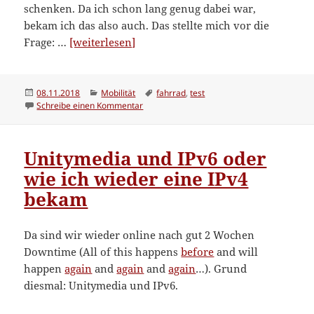
schenken. Da ich schon lang genug dabei war,
bekam ich das also auch. Das stellte mich vor die
“Es
Frage: …
[weiterlesen]
fügt
sich
eins
Veröffentlicht
Kategorien
Schlagwörter
08.11.2018
Mobilität
fahrrad
,
test
am
zu Es fügt sich eins ins andere oder: wie de
Schreibe einen Kommentar
ins
andere
oder:
Unitymedia und IPv6 oder
wie
wie ich wieder eine IPv4
der
Plan
bekam
aufgeht”
Da sind wir wieder online nach gut 2 Wochen
Downtime (All of this happens
before
and will
happen
again
and
again
and
again
…). Grund
diesmal: Unitymedia und IPv6.