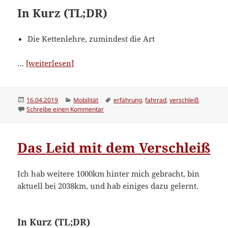
In Kurz (TL;DR)
Die Kettenlehre, zumindest die Art
“Reparaturen
…
[weiterlesen]
und
Spielzeug”
Veröffentlicht
Kategorien
Schlagwörter
16.04.2019
Mobilität
erfahrung
,
fahrrad
,
verschleiß
am
zu Reparaturen und Spielzeug
Schreibe einen Kommentar
Das Leid mit dem Verschleiß
Ich hab weitere 1000km hinter mich gebracht, bin
aktuell bei 2038km, und hab einiges dazu gelernt.
In Kurz (TL;DR)