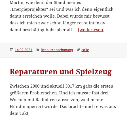
Martin, wie denn der Stand meines
„Energieprojektes“ sei und was ich denn eigentlich
damit erreichen wolle. Dabei wurde mir bewusst,
dass ich mich zwar schon länger recht intensiv
“Nachhalti
damit beschäftigt habe aber all …
[weiterlesen]
und
so:
den
Veröffentlicht
Kategorien
Schlagwörter
14.02.2021
Resourcenschonung
co3e
am
CO2e-
Fußabdruc
Reparaturen und Spielzeug
ermitteln
und
sinnvoll
Zwischen 2000 und aktuell 3017 km gabs die ersten,
verkleiner
größeren Problemchen. Und ich musste fast drei
Wochen mit Radfahren aussetzen, weil meine
Hündin operiert wurde. Das brachte mich etwas aus
dem Takt.