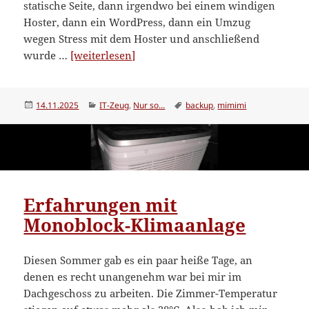
statische Seite, dann irgendwo bei einem windigen
Hoster, dann ein WordPress, dann ein Umzug
wegen Stress mit dem Hoster und anschließend
“Rettung
wurde …
[weiterlesen]
dank
archive.org”
Veröffentlicht
Kategorien
Schlagwörter
14.11.2025
IT-Zeug
,
Nur so...
backup
,
mimimi
am
Erfahrungen mit
Monoblock-Klimaanlage
Diesen Sommer gab es ein paar heiße Tage, an
denen es recht unangenehm war bei mir im
Dachgeschoss zu arbeiten. Die Zimmer-Temperatur