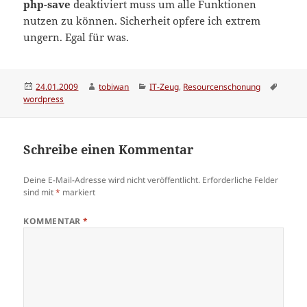
php-save
deaktiviert muss um alle Funktionen
nutzen zu können. Sicherheit opfere ich extrem
ungern. Egal für was.
Veröffentlicht
Autor
Kategorien
Schlag
24.01.2009
tobiwan
IT-Zeug
,
Resourcenschonung
am
wordpress
Schreibe einen Kommentar
Deine E-Mail-Adresse wird nicht veröffentlicht.
Erforderliche Felder
sind mit
*
markiert
KOMMENTAR
*