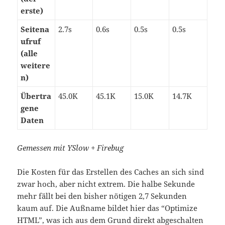
erste)
Seitena
2.7s
0.6s
0.5s
0.5s
ufruf
(alle
weitere
n)
Übertra
45.0K
45.1K
15.0K
14.7K
gene
Daten
Gemessen mit YSlow + Firebug
Die Kosten für das Erstellen des Caches an sich sind
zwar hoch, aber nicht extrem. Die halbe Sekunde
mehr fällt bei den bisher nötigen 2,7 Sekunden
kaum auf. Die Außname bildet hier das “Optimize
HTML”, was ich aus dem Grund direkt abgeschalten