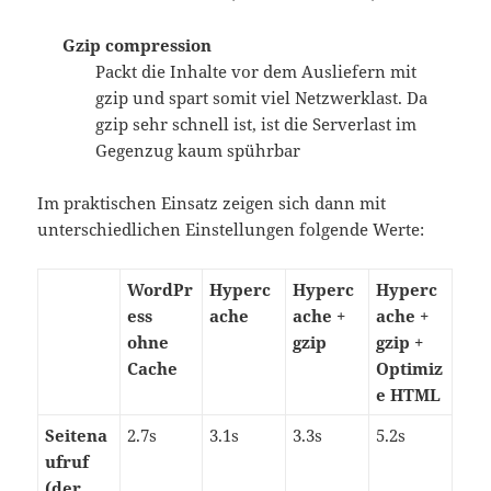
Gzip compression
Packt die Inhalte vor dem Ausliefern mit
gzip und spart somit viel Netzwerklast. Da
gzip sehr schnell ist, ist die Serverlast im
Gegenzug kaum spührbar
Im praktischen Einsatz zeigen sich dann mit
unterschiedlichen Einstellungen folgende Werte:
WordPr
Hyperc
Hyperc
Hyperc
ess
ache
ache +
ache +
ohne
gzip
gzip +
Cache
Optimiz
e HTML
Seitena
2.7s
3.1s
3.3s
5.2s
ufruf
(der