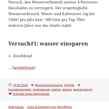
Versuch, den Wasserverbrauch meines 4-Personen-
Haushaltes zu verringern. Der ursprüngliche
Wasserverbrauch, Warm- und Kaltwasser, lag bei
110m³ pro Jahr bzw ~300 Liter pro Tag. Über
mehrere Jahre war das relativ stabil.
Versuch#1: wasser einsparen
Duschkopf
“Wasserverbrauch
…
[weiterlesen]
verringern”
Veröffentlicht
Kategorien
Schlagwörter
19.05.2024
Resourcenschonung
,
Technik
am
hauswasserwerk
,
regenwasser
,
sparen
,
wasser
,
wassersparen
zu Wasserverbrauch verringern
Schreibe einen Kommentar
Impressum
Stolz präsentiert von WordPress