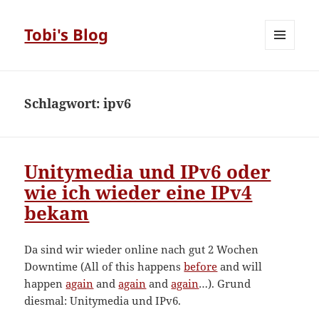
Tobi's Blog
MENÜ
UND
WIDGETS
Schlagwort:
ipv6
Unitymedia und IPv6 oder
wie ich wieder eine IPv4
bekam
Da sind wir wieder online nach gut 2 Wochen
Downtime (All of this happens
before
and will
happen
again
and
again
and
again
…). Grund
diesmal: Unitymedia und IPv6.