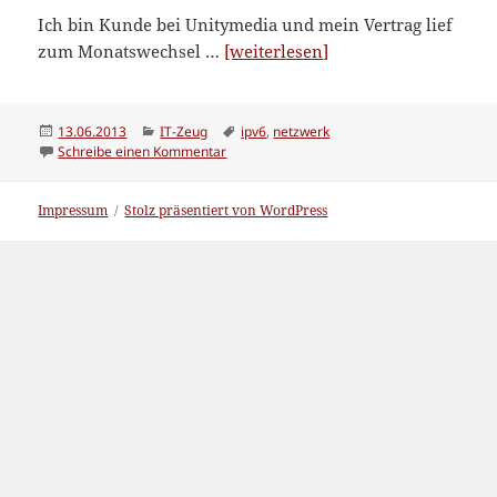
Ich bin Kunde bei Unitymedia und mein Vertrag lief
“Unitymedia
zum Monatswechsel …
[weiterlesen]
und
IPv6
oder
Veröffentlicht
Kategorien
Schlagwörter
13.06.2013
IT-Zeug
ipv6
,
netzwerk
am
zu Unitymedia und IPv6 oder wie ich wieder
Schreibe einen Kommentar
wie
ich
wieder
Impressum
Stolz präsentiert von WordPress
eine
IPv4
bekam”