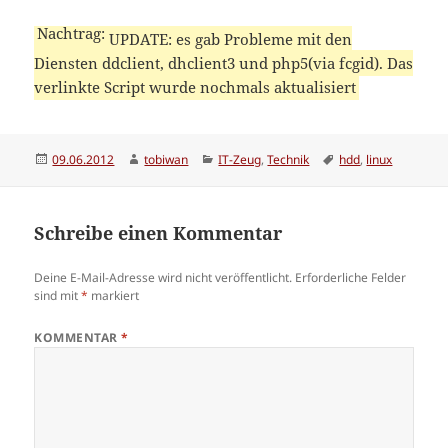
UPDATE: es gab Probleme mit den
Diensten ddclient, dhclient3 und php5(via fcgid). Das
verlinkte Script wurde nochmals aktualisiert
Veröffentlicht
Autor
Kategorien
Schlagwörter
09.06.2012
tobiwan
IT-Zeug
,
Technik
hdd
,
linux
am
Schreibe einen Kommentar
Deine E-Mail-Adresse wird nicht veröffentlicht.
Erforderliche Felder
sind mit
*
markiert
KOMMENTAR
*