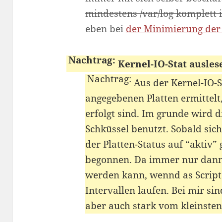
mindestens /var/log komplett 
eben bei
der Minimierung der 
Kernel-IO-Stat ausles
Aus der Kernel-IO-S
angegebenen Platten ermittelt,
erfolgt sind. Im grunde wird di
Schküssel benutzt. Sobald sich
der Platten-Status auf “aktiv”
begonnen. Da immer nur dann e
werden kann, wennd as Script l
Intervallen laufen. Bei mir si
aber auch stark vom kleinsten,