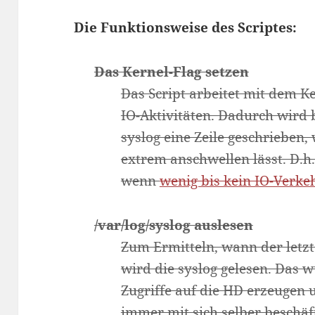
Die Funktionsweise des Scriptes:
Das Kernel-Flag setzen
Das Script arbeitet mit dem 
IO-Aktivitäten. Dadurch wird b
syslog eine Zeile geschrieben, 
extrem anschwellen lässt. D.h.
wenn
wenig bis kein IO-Verkeh
/var/log/syslog auslesen
Zum Ermitteln, wann der letzte
wird die syslog gelesen. Das 
Zugriffe auf die HD erzeugen 
immer mit sich selber beschä