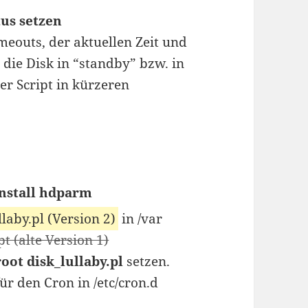
us setzen
eouts, der aktuellen Zeit und
d die Disk in “standby” bzw. in
er Script in kürzeren
install hdparm
laby.pl (Version 2)
in /var
t (alte Version 1)
oot disk_lullaby.pl
setzen.
ür den Cron in /etc/cron.d