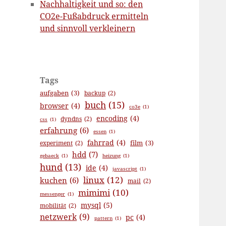
Nachhaltigkeit und so: den
CO2e-Fußabdruck ermitteln
und sinnvoll verkleinern
Tags
aufgaben
(3)
backup
(2)
buch
(15)
browser
(4)
co3e
(1)
encoding
(4)
dyndns
(2)
css
(1)
erfahrung
(6)
essen
(1)
fahrrad
(4)
film
(3)
experiment
(2)
hdd
(7)
gebaeck
(1)
heizung
(1)
hund
(13)
ide
(4)
javascript
(1)
linux
(12)
kuchen
(6)
mail
(2)
mimimi
(10)
messenger
(1)
mysql
(5)
mobilität
(2)
netzwerk
(9)
pc
(4)
pattern
(1)