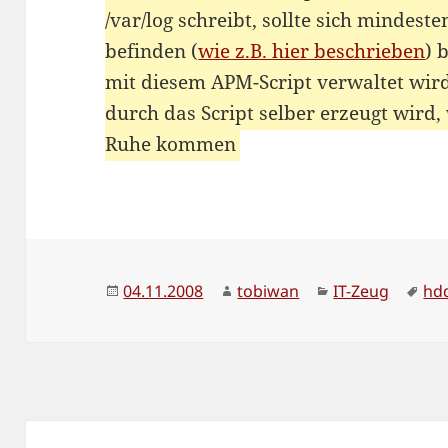
/var/log schreibt, sollte sich mindest
befinden (
wie z.B. hier beschrieben
) 
mit diesem APM-Script verwaltet wird
durch das Script selber erzeugt wird, 
Ruhe kommen
Veröffentlicht
Autor
Kategorien
Sch
04.11.2008
tobiwan
IT-Zeug
hd
am