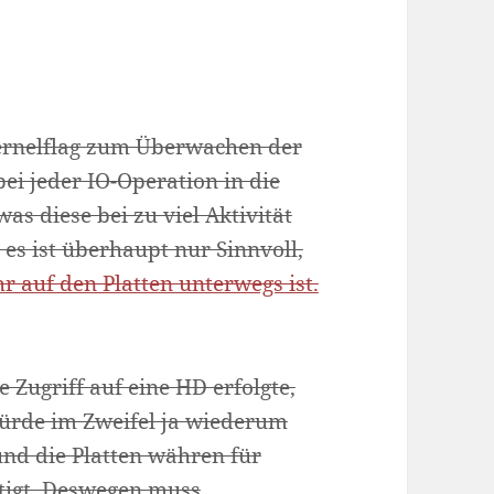
Kernelflag zum Überwachen der
ei jeder IO-Operation in die
was diese bei zu viel Aktivität
 es ist überhaupt nur Sinnvoll,
r auf den Platten unterwegs ist.
 Zugriff auf eine HD erfolgte,
würde im Zweifel ja wiederum
und die Platten währen für
ftigt. Deswegen muss