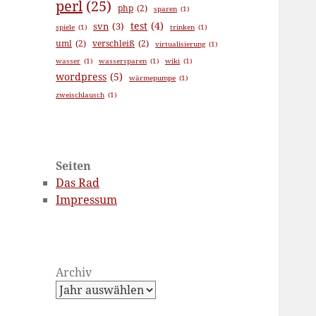
perl
(25)
php
(2)
sparen
(1)
test
(4)
svn
(3)
spiele
(1)
trinken
(1)
uml
(2)
verschleiß
(2)
virtualisierung
(1)
wasser
(1)
wassersparen
(1)
wiki
(1)
wordpress
(5)
wärmepumpe
(1)
zweischlausch
(1)
Seiten
Das Rad
Impressum
Archiv