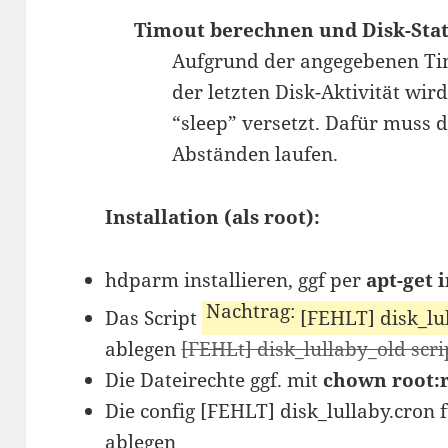
Timout berechnen und Disk-Stat
Aufgrund der angegebenen Tim
der letzten Disk-Aktivität wir
“sleep” versetzt. Dafür muss d
Abständen laufen.
Installation (als root):
hdparm installieren, ggf per
apt-get 
Das Script
[FEHLT] disk_lul
ablegen
[FEHLt] disk_lullaby_old scrip
Die Dateirechte ggf. mit
chown root:r
Die config [FEHLT] disk_lullaby.cron f
ablegen