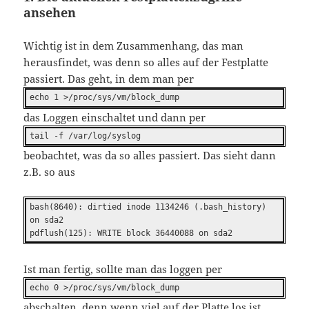
ansehen
Wichtig ist in dem Zusammenhang, das man
herausfindet, was denn so alles auf der Festplatte
passiert. Das geht, in dem man per
echo 1 >/proc/sys/vm/block_dump
das Loggen einschaltet und dann per
tail -f /var/log/syslog
beobachtet, was da so alles passiert. Das sieht dann
z.B. so aus
bash(8640): dirtied inode 1134246 (.bash_history)
on sda2
pdflush(125): WRITE block 36440088 on sda2
Ist man fertig, sollte man das loggen per
echo 0 >/proc/sys/vm/block_dump
abschalten, denn wenn viel auf der Platte los ist,