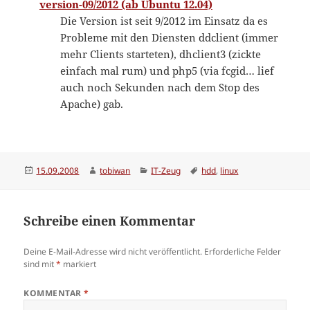
version-09/2012 (ab Ubuntu 12.04)
Die Version ist seit 9/2012 im Einsatz da es
Probleme mit den Diensten ddclient (immer
mehr Clients starteten), dhclient3 (zickte
einfach mal rum) und php5 (via fcgid… lief
auch noch Sekunden nach dem Stop des
Apache) gab.
Veröffentlicht
Autor
Kategorien
Schlagwörter
15.09.2008
tobiwan
IT-Zeug
hdd
,
linux
am
Schreibe einen Kommentar
Deine E-Mail-Adresse wird nicht veröffentlicht.
Erforderliche Felder
sind mit
*
markiert
KOMMENTAR
*