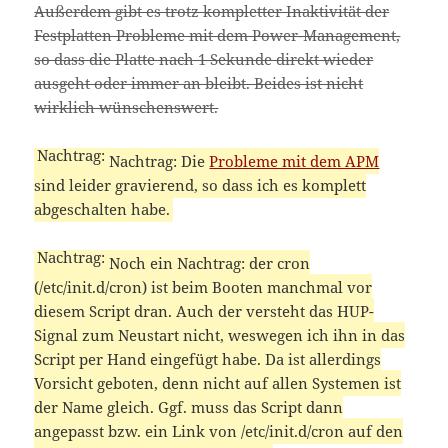
Außerdem gibt es trotz kompletter Inaktivität der
Festplatten Probleme mit dem Power-Management,
so dass die Platte nach 1 Sekunde direkt wieder
ausgeht oder immer an bleibt. Beides ist nicht
wirklich wünschenswert.
Nachtrag: Die
Probleme mit dem APM
sind leider gravierend, so dass ich es komplett
abgeschalten habe.
Noch ein Nachtrag: der cron
(/etc/init.d/cron) ist beim Booten manchmal vor
diesem Script dran. Auch der versteht das HUP-
Signal zum Neustart nicht, weswegen ich ihn in das
Script per Hand eingefügt habe. Da ist allerdings
Vorsicht geboten, denn nicht auf allen Systemen ist
der Name gleich. Ggf. muss das Script dann
angepasst bzw. ein Link von /etc/init.d/cron auf den