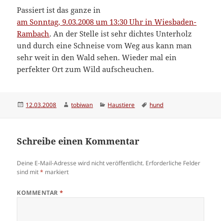
Passiert ist das ganze in
am Sonntag, 9.03.2008 um 13:30 Uhr in Wiesbaden-
Rambach
. An der Stelle ist sehr dichtes Unterholz
und durch eine Schneise vom Weg aus kann man
sehr weit in den Wald sehen. Wieder mal ein
perfekter Ort zum Wild aufscheuchen.
Veröffentlicht
Autor
Kategorien
Schlagwörter
12.03.2008
tobiwan
Haustiere
hund
am
Schreibe einen Kommentar
Deine E-Mail-Adresse wird nicht veröffentlicht.
Erforderliche Felder
sind mit
*
markiert
KOMMENTAR
*