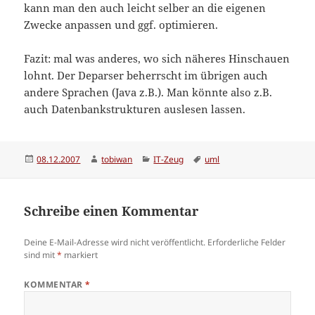
kann man den auch leicht selber an die eigenen
Zwecke anpassen und ggf. optimieren.
Fazit: mal was anderes, wo sich näheres Hinschauen
lohnt. Der Deparser beherrscht im übrigen auch
andere Sprachen (Java z.B.). Man könnte also z.B.
auch Datenbankstrukturen auslesen lassen.
Veröffentlicht
Autor
Kategorien
Schlagwörter
08.12.2007
tobiwan
IT-Zeug
uml
am
Schreibe einen Kommentar
Deine E-Mail-Adresse wird nicht veröffentlicht.
Erforderliche Felder
sind mit
*
markiert
KOMMENTAR
*