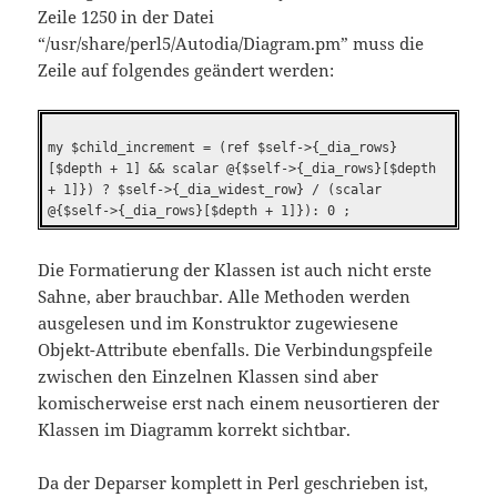
Zeile 1250 in der Datei
“/usr/share/perl5/Autodia/Diagram.pm” muss die
Zeile auf folgendes geändert werden:
my $child_increment = (ref $self->{_dia_rows}
[$depth + 1] && scalar @{$self->{_dia_rows}[$depth
+ 1]}) ? $self->{_dia_widest_row} / (scalar
@{$self->{_dia_rows}[$depth + 1]}): 0 ;
Die Formatierung der Klassen ist auch nicht erste
Sahne, aber brauchbar. Alle Methoden werden
ausgelesen und im Konstruktor zugewiesene
Objekt-Attribute ebenfalls. Die Verbindungspfeile
zwischen den Einzelnen Klassen sind aber
komischerweise erst nach einem neusortieren der
Klassen im Diagramm korrekt sichtbar.
Da der Deparser komplett in Perl geschrieben ist,