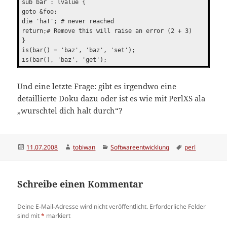
sub bar : lvalue {
goto &foo;
die 'ha!'; # never reached
return;# Remove this will raise an error (2 + 3)
}
is(bar() = 'baz', 'baz', 'set');
is(bar(), 'baz', 'get');
Und eine letzte Frage: gibt es irgendwo eine
detaillierte Doku dazu oder ist es wie mit PerlXS ala
„wurschtel dich halt durch“?
Veröffentlicht
Autor
Kategorien
Schlagwörter
11.07.2008
tobiwan
Softwareentwicklung
perl
am
Schreibe einen Kommentar
Deine E-Mail-Adresse wird nicht veröffentlicht.
Erforderliche Felder
sind mit
*
markiert