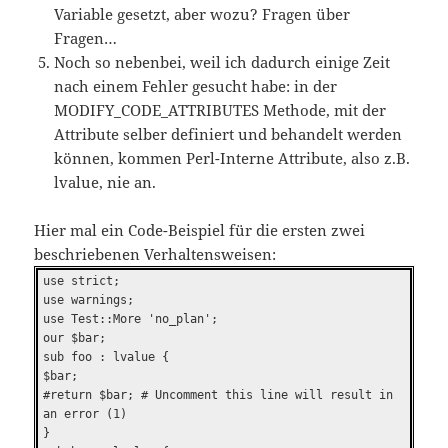
Variable gesetzt, aber wozu? Fragen über
Fragen…
Noch so nebenbei, weil ich dadurch einige Zeit
nach einem Fehler gesucht habe: in der
MODIFY_CODE_ATTRIBUTES Methode, mit der
Attribute selber definiert und behandelt werden
können, kommen Perl-Interne Attribute, also z.B.
lvalue, nie an.
Hier mal ein Code-Beispiel für die ersten zwei
beschriebenen Verhaltensweisen:
use strict;
use warnings;
use Test::More 'no_plan';
our $bar;
sub foo : lvalue {
$bar;
#return $bar; # Uncomment this line will result in
an error (1)
}