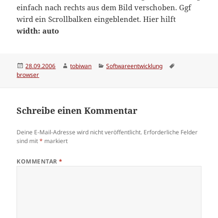
einfach nach rechts aus dem Bild verschoben. Ggf
wird ein Scrollbalken eingeblendet. Hier hilft
width: auto
Veröffentlicht
Autor
Kategorien
Schlagwörter
28.09.2006
tobiwan
Softwareentwicklung
am
browser
Schreibe einen Kommentar
Deine E-Mail-Adresse wird nicht veröffentlicht.
Erforderliche Felder
sind mit
*
markiert
KOMMENTAR
*