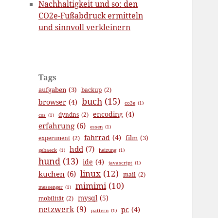
Nachhaltigkeit und so: den
CO2e-Fußabdruck ermitteln
und sinnvoll verkleinern
Tags
aufgaben
(3)
backup
(2)
buch
(15)
browser
(4)
co3e
(1)
encoding
(4)
dyndns
(2)
css
(1)
erfahrung
(6)
essen
(1)
fahrrad
(4)
film
(3)
experiment
(2)
hdd
(7)
gebaeck
(1)
heizung
(1)
hund
(13)
ide
(4)
javascript
(1)
linux
(12)
kuchen
(6)
mail
(2)
mimimi
(10)
messenger
(1)
mysql
(5)
mobilität
(2)
netzwerk
(9)
pc
(4)
pattern
(1)