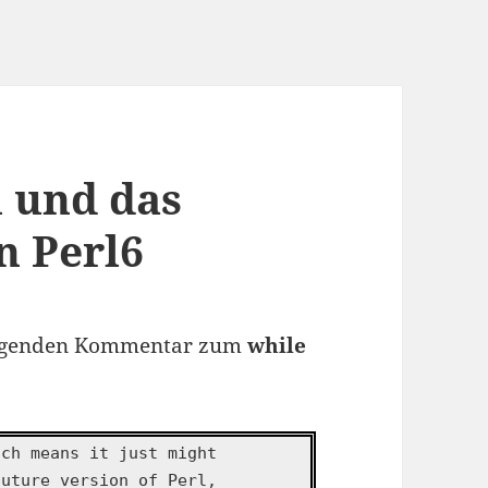
 und das
n Perl6
olgenden Kommentar zum
while
ich means it just might
future version of Perl,