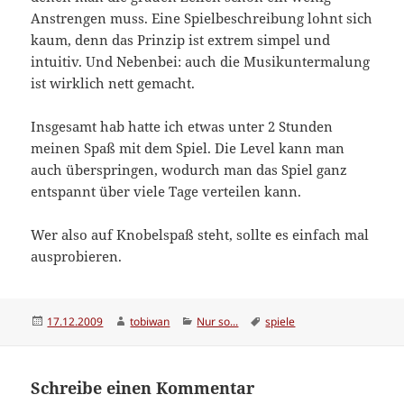
Anstrengen muss. Eine Spielbeschreibung lohnt sich
kaum, denn das Prinzip ist extrem simpel und
intuitiv. Und Nebenbei: auch die Musikuntermalung
ist wirklich nett gemacht.
Insgesamt hab hatte ich etwas unter 2 Stunden
meinen Spaß mit dem Spiel. Die Level kann man
auch überspringen, wodurch man das Spiel ganz
entspannt über viele Tage verteilen kann.
Wer also auf Knobelspaß steht, sollte es einfach mal
ausprobieren.
Veröffentlicht
Autor
Kategorien
Schlagwörter
17.12.2009
tobiwan
Nur so...
spiele
am
Schreibe einen Kommentar