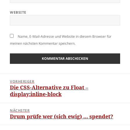
WEBSITE
Name, E-Mail-Adresse und Website in diesem Browser für
meinen nächsten Kommentar speichern.
Beitragsnavigation
VORHERIGER
Die CSS-Alternative zu Float –
Vorheriger
display:inline-block
Beitrag:
NÄCHSTER
Drum prüfe wer (sich ewig) … spendet?
Nächster
Beitrag: