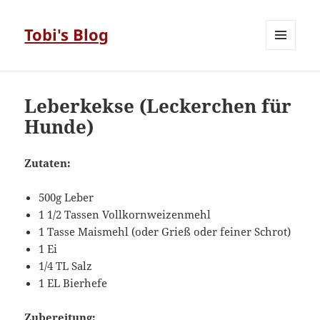
Tobi's Blog
MENÜ
UND
WIDGETS
Leberkekse (Leckerchen für
Hunde)
Zutaten:
500g Leber
1 1/2 Tassen Vollkornweizenmehl
1 Tasse Maismehl (oder Grieß oder feiner Schrot)
1 Ei
1/4 TL Salz
1 EL Bierhefe
Zubereitung: