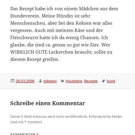
Das Rezept habe ich von einem Mädchen aus dem
Hundeverein. Meine Hündin ist sehr
Menschenscheu, aber bei den Keksen war alles
vergessen. Auch mit meinem Käse und der
Fleischwurst hatte ich da wenig Chancen. Ich
glaube, die sind ca. genau so gut wie Eier. Wer
WIRKLICH GUTE Leckerchen braucht, sollte zu
diesem Rezept greifen.
Veröffentlicht
Autor
Kategorien
Schlagwörter
28.03.2008
tobiwan
Haustiere
,
Rezepte
hund
am
Schreibe einen Kommentar
Deine E-Mail-Adresse wird nicht veröffentlicht.
Erforderliche Felder
sind mit
*
markiert
KOMMENTAR
*