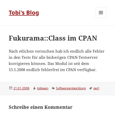
Tobi's Blog
MENÜ
UND
WIDGETS
Fukurama::Class im CPAN
Nach etlichen versuchen hab ich endlich alle Fehler
in den Tests für alle bisherigen CPAN-Testserver
korrigieren können. Das Modul ist seit dem
15.1.2008 endlich fehlerfrei im CPAN verfügbar.
Veröffentlicht
Autor
Kategorien
Schlagwörter
21.01.2008
tobiwan
Softwareentwicklung
perl
am
Schreibe einen Kommentar