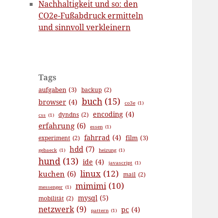
Nachhaltigkeit und so: den
CO2e-Fußabdruck ermitteln
und sinnvoll verkleinern
Tags
aufgaben
(3)
backup
(2)
buch
(15)
browser
(4)
co3e
(1)
encoding
(4)
dyndns
(2)
css
(1)
erfahrung
(6)
essen
(1)
fahrrad
(4)
film
(3)
experiment
(2)
hdd
(7)
gebaeck
(1)
heizung
(1)
hund
(13)
ide
(4)
javascript
(1)
linux
(12)
kuchen
(6)
mail
(2)
mimimi
(10)
messenger
(1)
mysql
(5)
mobilität
(2)
netzwerk
(9)
pc
(4)
pattern
(1)