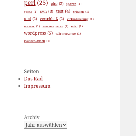
perl
(25)
php
(2)
sparen
(1)
test
(4)
svn
(3)
spiele
(1)
trinken
(1)
uml
(2)
verschleiß
(2)
virtualisierung
(1)
wasser
(1)
wassersparen
(1)
wiki
(1)
wordpress
(5)
wärmepumpe
(1)
zweischlausch
(1)
Seiten
Das Rad
Impressum
Archiv