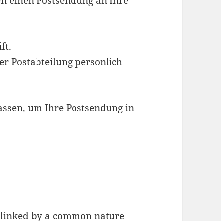
en einen Postsendung an Ihre
ft.
er Postabteilung personlich
 lassen, um Ihre Postsendung in
t linked by a common nature