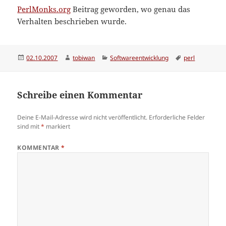
PerlMonks.org
Beitrag geworden, wo genau das
Verhalten beschrieben wurde.
Veröffentlicht
Autor
Kategorien
Schlagwörter
02.10.2007
tobiwan
Softwareentwicklung
perl
am
Schreibe einen Kommentar
Deine E-Mail-Adresse wird nicht veröffentlicht.
Erforderliche Felder
sind mit
*
markiert
KOMMENTAR
*