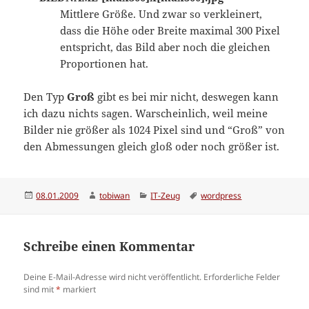
Mittlere Größe. Und zwar so verkleinert,
dass die Höhe oder Breite maximal 300 Pixel
entspricht, das Bild aber noch die gleichen
Proportionen hat.
Den Typ
Groß
gibt es bei mir nicht, deswegen kann
ich dazu nichts sagen. Warscheinlich, weil meine
Bilder nie größer als 1024 Pixel sind und “Groß” von
den Abmessungen gleich gloß oder noch größer ist.
Veröffentlicht
Autor
Kategorien
Schlagwörter
08.01.2009
tobiwan
IT-Zeug
wordpress
am
Schreibe einen Kommentar
Deine E-Mail-Adresse wird nicht veröffentlicht.
Erforderliche Felder
sind mit
*
markiert