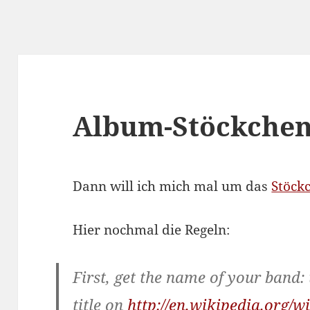
Album-Stöckche
Dann will ich mich mal um das
Stöck
Hier nochmal die Regeln:
First, get the name of your band: t
title on
http://en.wikipedia.org/