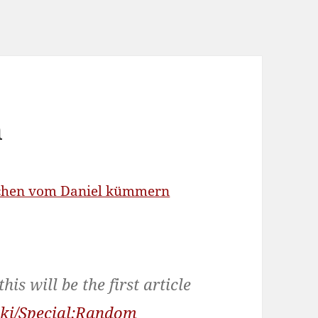
n
chen vom Daniel kümmern
his will be the first article
wiki/Special:Random