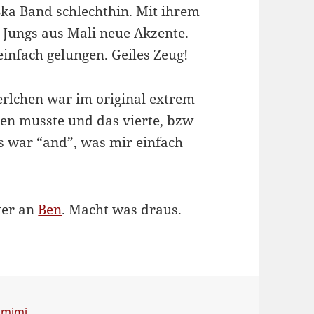
ka Band schlechthin. Mit ihrem
 Jungs aus Mali neue Akzente.
einfach gelungen. Geiles Zeug!
erlchen war im original extrem
hen musste und das vierte, bzw
ls war “and”, was mir einfach
ter an
Ben
. Macht was draus.
hlagwörter
imimi