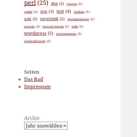
perl
(25)
php
(2)
sparen
(1)
test
(4)
svn
(3)
spiele
(1)
trinken
(1)
uml
(2)
verschleiß
(2)
virtualisierung
(1)
wasser
(1)
wassersparen
(1)
wiki
(1)
wordpress
(5)
wärmepumpe
(1)
zweischlausch
(1)
Seiten
Das Rad
Impressum
Archiv