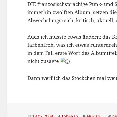
DIE französischsprachige Punk- und S
immerhin zwölften Album, setzen die
Abwechslungsreich, kritisch, aktuell, 
Auch ich musste etwas ändern: das K
farbenfroh, was ich etwas runterdre
in dem Fall erste Wort des Albumtite
nicht zusagte
Dann werf ich das Stöckchen mal wei
Veröffentlicht
Autor
Kategorien
Sc
13.02.2008
tobiwan
Nur so...
m