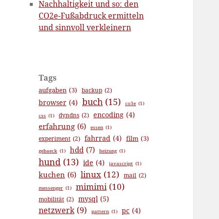
Nachhaltigkeit und so: den
CO2e-Fußabdruck ermitteln
und sinnvoll verkleinern
Tags
aufgaben
(3)
backup
(2)
buch
(15)
browser
(4)
co3e
(1)
encoding
(4)
dyndns
(2)
css
(1)
erfahrung
(6)
essen
(1)
fahrrad
(4)
film
(3)
experiment
(2)
hdd
(7)
gebaeck
(1)
heizung
(1)
hund
(13)
ide
(4)
javascript
(1)
linux
(12)
kuchen
(6)
mail
(2)
mimimi
(10)
messenger
(1)
mysql
(5)
mobilität
(2)
netzwerk
(9)
pc
(4)
pattern
(1)